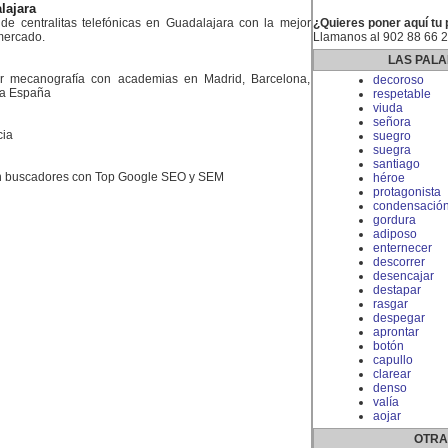
lajara
 de centralitas telefónicas en Guadalajara con la mejor
¿Quieres poner aquí tu 
 mercado.
Llamanos al 902 88 66 
LAS PALA
r mecanografía con academias en Madrid, Barcelona,
decoroso
oda España
respetable
viuda
señora
cia
suegro
suegra
santiago
en buscadores con Top Google SEO y SEM
héroe
protagonista
condensació
gordura
adiposo
enternecer
descorrer
desencajar
destapar
rasgar
despegar
aprontar
botón
capullo
clarear
denso
valía
aojar
OTRA