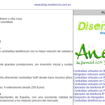
www.blog.residencia.com.es
PU
dinero u otra cosa
 prontitud
d
o
 centralitas telefónicas con la mejor relación de calidad y
s de grandes prestaciones, sin inversión inicial y cuotas
Centralitas virtuales en
Abogados cláusula suel
ña ofreciendo centralitas VoIP desde hace muchos años.
Centralitas virtuales en 
Centralitas virtuales en 
Centralitas virtuales en
cas. 8 extensiones desde 250 Euros.
Operador de telefonía I
Centralitas virtuales en 
o
Operador de telefonía I
portantes de España, con una excelente calidad de
Despacho de Abogados 
excepcional y los mejores precios del mercado.
Centralitas telefónicas e