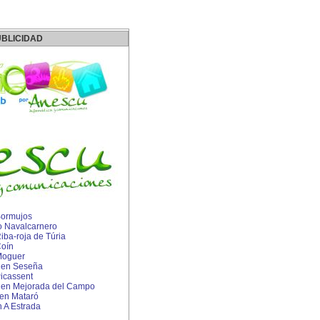
BLICIDAD
 Bormujos
o Navalcarnero
Riba-roja de Túria
Coín
 Moguer
P en Seseña
Picassent
P en Mejorada del Campo
en Mataró
n A Estrada