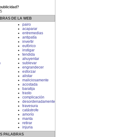
publicidad?
25
BRAS DE LA WEB
pairo
acaparar
entremedias
antipatía
invertir
eufórico
instigar
tendida
ahuyentar
n
sublevar
engrandecer
esforzar
alistar
maliciosamente
acostada
baratija
trasto
complicación
desordenadamente
travesura
catástrofe
amorío
manta
retirar
injuria
S PALABRAS